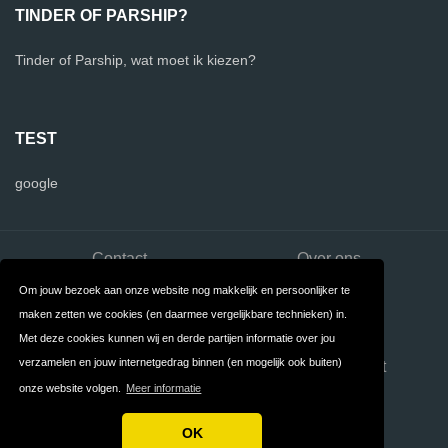
TINDER OF PARSHIP?
Tinder of Parship, wat moet ik kiezen?
TEST
google
Contact
Over ons
Om jouw bezoek aan onze website nog makkelijk en persoonlijker te
Privacy
Algemene
maken zetten we cookies (en daarmee vergelijkbare technieken) in.
Voorwaarden
Met deze cookies kunnen wij en derde partijen informatie over jou
verzamelen en jouw internetgedrag binnen (en mogelijk ook buiten)
FAQ
Dating overzicht
onze website volgen.
Meer informatie
Dating App Overzicht
OK
Copyright © 2026 Dating Sites Vergelijken