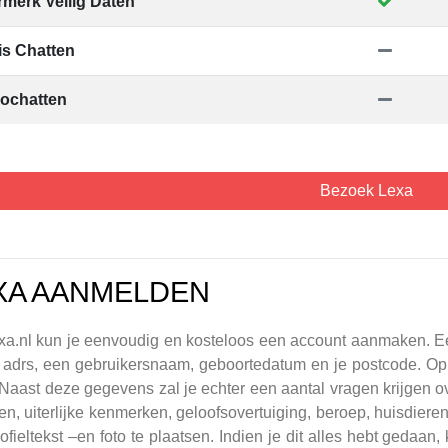
merk Veilig Daten
is Chatten
ochatten
Bezoek Lexa
XA AANMELDEN
a.nl kun je eenvoudig en kosteloos een account aanmaken. Eers
 adrs, een gebruikersnaam, geboortedatum en je postcode. Op
Naast deze gegevens zal je echter een aantal vragen krijgen over
en, uiterlijke kenmerken, geloofsovertuiging, beroep, huisdieren
ofieltekst –en foto te plaatsen. Indien je dit alles hebt gedaa