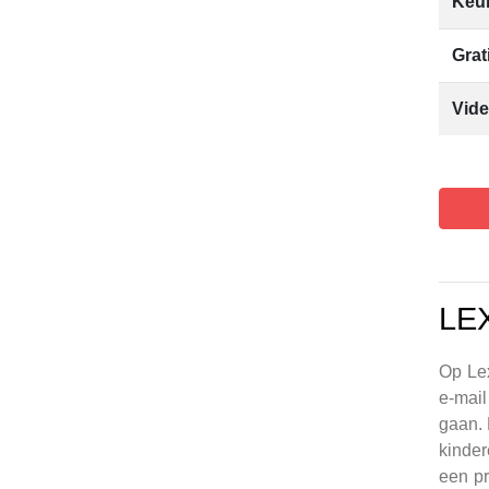
Keur
Grat
Vide
LE
Op Lex
e-mail
gaan. 
kinder
een pr