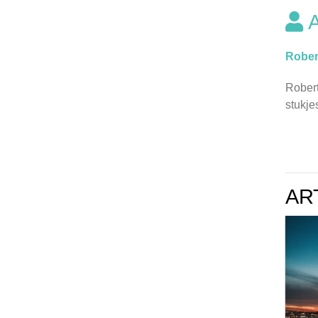
Rober
Robert
stukje
AR