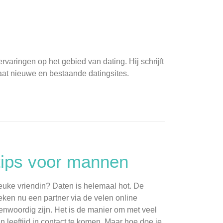
ervaringen op het gebied van dating. Hij schrijft
maat nieuwe en bestaande datingsites.
tips voor mannen
euke vriendin? Daten is helemaal hot. De
en nu een partner via de velen online
genwoordig zijn. Het is de manier om met veel
 leeftijd in contact te komen. Maar hoe doe je