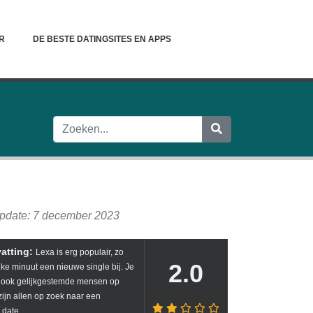
R
DE BESTE DATINGSITES EN APPS
update: 7 december 2023
atting:
Lexa is erg populair, zo
2.0
lke minuut een nieuwe single bij. Je
n ook gelijkgestemde mensen op
zijn allen op zoek naar een
 date.