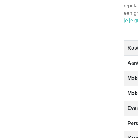
reputa
een gr
je je 
Kos
Aant
Mobi
Mob
Eve
Pers