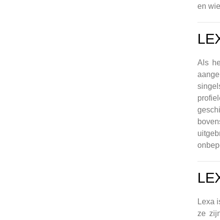
en wie
LE
Als h
aange
singel
profi
gesch
bovens
uitgeb
onbepe
LE
Lexa i
ze zij