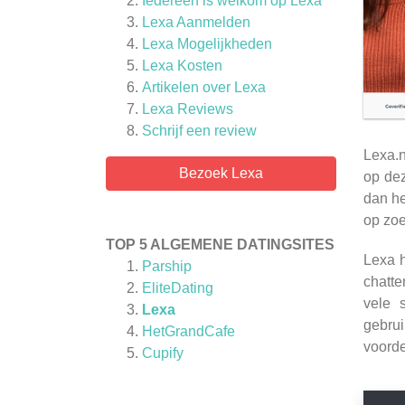
Iedereen is welkom op Lexa
Lexa Aanmelden
Lexa Mogelijkheden
Lexa Kosten
Artikelen over
Lexa
Lexa
Reviews
Schrijf een review
Lexa.n
Bezoek Lexa
op dez
dan he
op zoe
TOP 5 ALGEMENE DATINGSITES
Lexa h
Parship
chatte
EliteDating
vele 
Lexa
gebrui
HetGrandCafe
voorde
Cupify