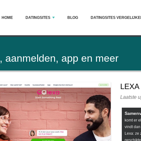
HOME
DATINGSITES
BLOG
DATINGSITES VERGELIJKE
en, aanmelden, app en meer
LEXA
Laatste 
Samenv
komt er e
vindt da
Lexa: ze 
geschikte