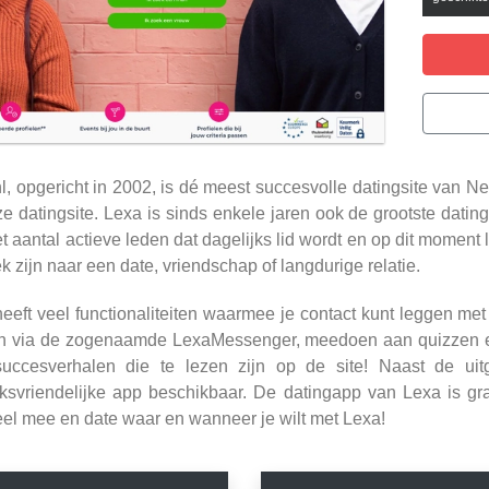
l, opgericht in 2002, is dé meest succesvolle datingsite van 
e datingsite. Lexa is sinds enkele jaren ook de grootste dati
t aantal actieve leden dat dagelijks lid wordt en op dit moment li
k zijn naar een date, vriendschap of langdurige relatie.
eeft veel functionaliteiten waarmee je contact kunt leggen met
n via de zogenaamde LexaMessenger, meedoen aan quizzen en m
succesverhalen die te lezen zijn op de site! Naast de ui
ksvriendelijke app beschikbaar. De datingapp van Lexa is gr
el mee en date waar en wanneer je wilt met Lexa!