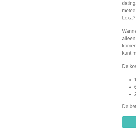
dating
metee
Lexa?
Wanne
alleen
komen 
kunt m
De kos
De bet