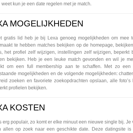
 weet kun je een date regelen met je match.
XA MOGELIJKHEDEN
et gratis lid heb je bij Lexa genoeg mogelijkheden om mee t
maakt te hebben matches bekijken op de homepage, bekijken 
s, het profiel zelf wijzigen, instellingen zelf wijzigen, bepe
elen bekijken. Heb je een leuke match gevonden en wil je m
ikt om een full membership aan te schaffen. Met zo ee
taande mogelijkheden en de volgende mogelijkheden: chatten
reid zoeken en favoriete zoekopdrachten opslaan, alle foto’s 
rkt profielen bekijken.
XA KOSTEN
s erg populair, zo komt er elke minuut een nieuwe single bij. 
n allen op zoek naar een geschikte date. Deze datingsite is