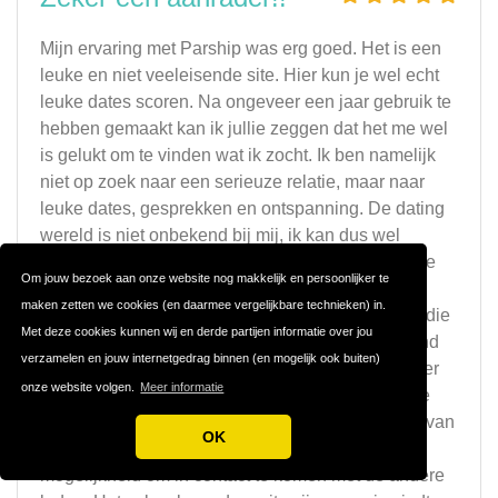
Mijn ervaring met Parship was erg goed. Het is een
leuke en niet veeleisende site. Hier kun je wel echt
leuke dates scoren. Na ongeveer een jaar gebruik te
hebben gemaakt kan ik jullie zeggen dat het me wel
is gelukt om te vinden wat ik zocht. Ik ben namelijk
niet op zoek naar een serieuze relatie, maar naar
leuke dates, gesprekken en ontspanning. De dating
wereld is niet onbekend bij mij, ik kan dus wel
zeggen dat Parship een aanrader is. Bij de andere
Om jouw bezoek aan onze website nog makkelijk en persoonlijker te
datingsite heb ik helaas geen succes kunnen
maken zetten we cookies (en daarmee vergelijkbare technieken) in.
boeken, omdat ik nauwlijks mensen tegen kwam die
Met deze cookies kunnen wij en derde partijen informatie over jou
leuke gesprekken kunnen voeren en die spannend
verzamelen en jouw internetgedrag binnen (en mogelijk ook buiten)
zijn. Hier heb ik dat gelukkig wel gevonden. Verder
onze website volgen.
Meer informatie
zijn de lidmaatschappen van Parship aan de dure
kant, maar je maakt wel gebruik van alle functies van
OK
de site. Alleen op deze manier had ik de
mogelijkheid om in contact te komen met de andere