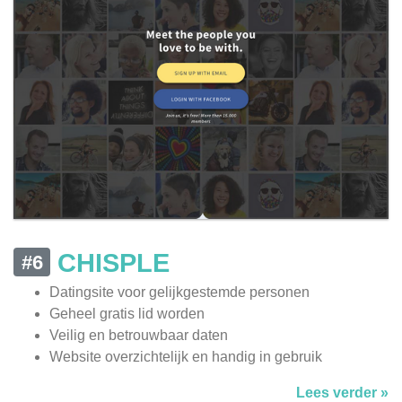
CHISPLE
#6
Datingsite voor gelijkgestemde personen
Geheel gratis lid worden
Veilig en betrouwbaar daten
Website overzichtelijk en handig in gebruik
Lees verder »