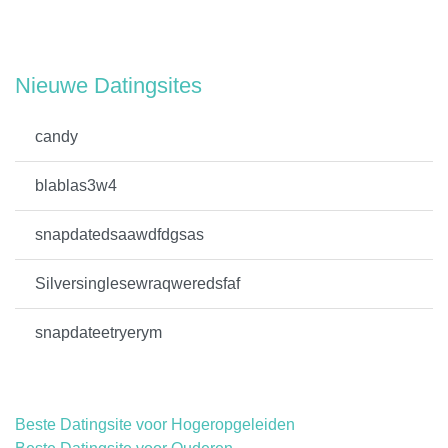
Nieuwe Datingsites
candy
blablas3w4
snapdatedsaawdfdgsas
Silversinglesewraqweredsfaf
snapdateetryerym
Beste Datingsite voor Hogeropgeleiden