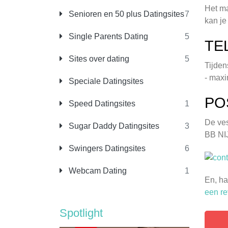
Het ma
Senioren en 50 plus Datingsites
7
kan je
Single Parents Dating
5
TE
Sites over dating
5
Tijden
- maxi
Speciale Datingsites
PO
Speed Datingsites
1
De ves
Sugar Daddy Datingsites
3
BB NI
Swingers Datingsites
6
Webcam Dating
1
En, ha
een re
Spotlight