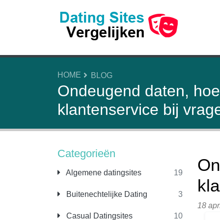
HOME
BLOG
Ondeugend daten, hoe 
klantenservice bij vrag
Categorieën
On
Algemene datingsites
19
kl
Buitenechtelijke Dating
3
18 apr
Casual Datingsites
10