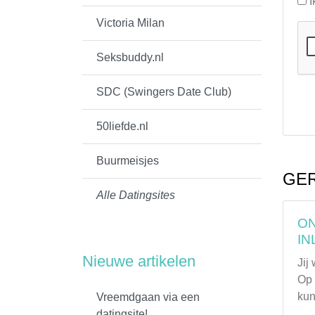
I
Victoria Milan
Seksbuddy.nl
SDC (Swingers Date Club)
50liefde.nl
Buurmeisjes
GER
Alle Datingsites
ON
I
Nieuwe artikelen
Jij
Op 
kun 
Vreemdgaan via een
datingsite!