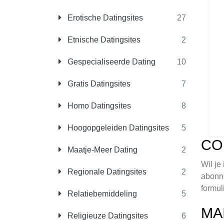
Erotische Datingsites
27
Etnische Datingsites
2
Gespecialiseerde Dating
10
Gratis Datingsites
7
Homo Datingsites
8
Hoogopgeleiden Datingsites
5
CO
Maatje-Meer Dating
2
Wil je
Regionale Datingsites
2
abonne
formuli
Relatiebemiddeling
5
MA
Religieuze Datingsites
6