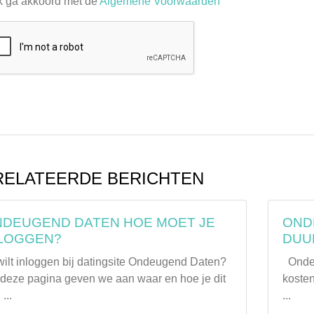
k ga akkoord met de
Algemene Voorwaarden
ELATEERDE BERICHTEN
DEUGEND DATEN HOE MOET JE
OND
NLOGGEN?
DUUR
 wilt inloggen bij datingsite Ondeugend Daten?
Ondeu
deze pagina geven we aan waar en hoe je dit
kosten
...
...