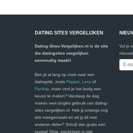
DATING SITES VERGELIJKEN
NIEU
Dating-Sites-Vergelijken.nl is de site
Vul je 
die datingsites vergelijken
nieuwsb
eenvoudig maakt!
Ben je al lang op zoek naar een
datingsite, zoals
Pepper
,
Lexa
of
Parship
, maar vind je het lastig een
keuze te maken? Vandaag de dag
maken veel singles gebruik van dating-
sites-vergelijken.nl. Heb jij onlangs nog
iets meegemaakt en wil jij dit met
anderen delen? Schrijf dan gratis een
review! Ohja, inschrijven is niet