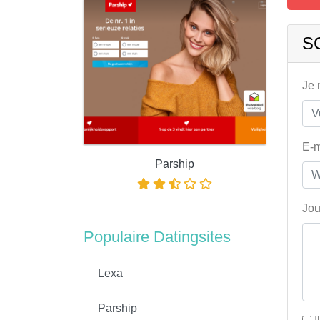
S
Je
E-m
Parship
Jou
Populaire Datingsites
Lexa
Parship