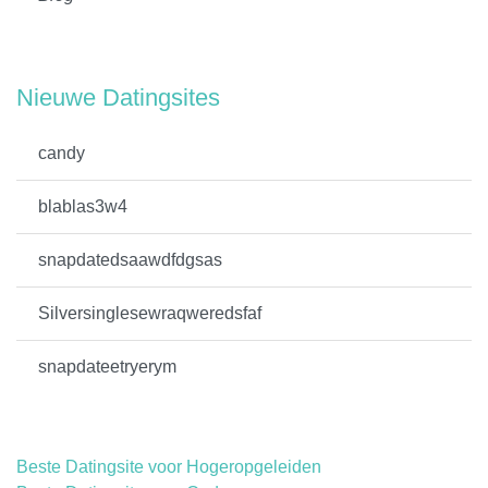
Nieuwe Datingsites
candy
blablas3w4
snapdatedsaawdfdgsas
Silversinglesewraqweredsfaf
snapdateetryerym
Beste Datingsite voor Hogeropgeleiden