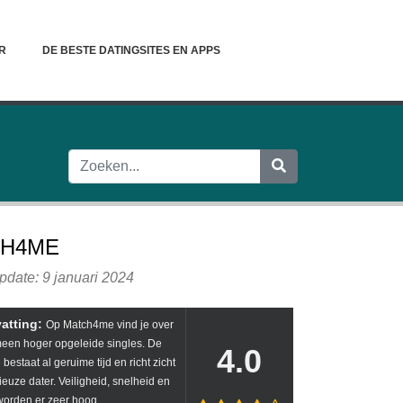
R
DE BESTE DATINGSITES EN APPS
H4ME
pdate: 9 januari 2024
atting:
Op Match4me vind je over
een hoger opgeleide singles. De
4.0
 bestaat al geruime tijd en richt zicht
ieuze dater. Veiligheid, snelheid en
 worden er zeer hoog