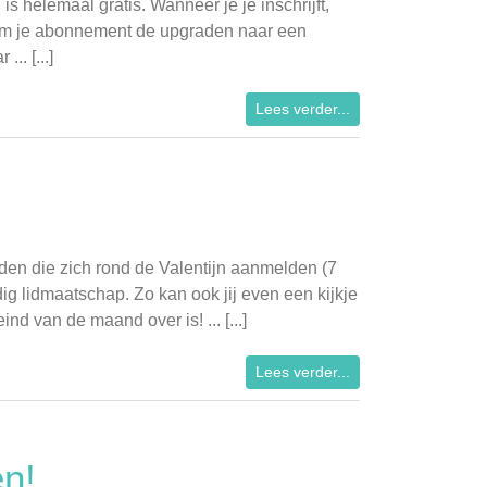
is helemaal gratis. Wanneer je je inschrijft,
s om je abonnement de upgraden naar een
. [...]
Lees verder...
den die zich rond de Valentijn aanmelden (7
dig lidmaatschap. Zo kan ook jij even een kijkje
nd van de maand over is! ... [...]
Lees verder...
n!