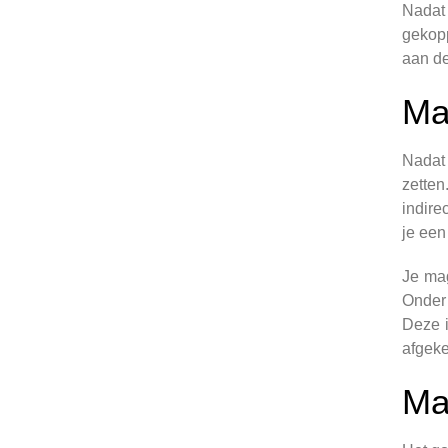
Nadat 
gekopp
aan de
Ma
Nadat 
zetten
indire
je een
Je mag
Onder 
Deze i
afgeke
Ma