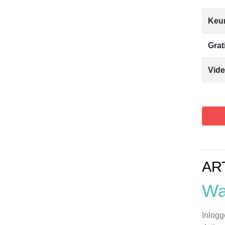
Keur
Grat
Vide
AR
Wa
Inlogg