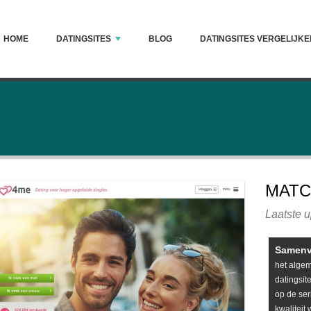
HOME
DATINGSITES
BLOG
DATINGSITES VERGELIJKE
S
MATC
Laatste u
Samenv
het algem
datingsite
op de ser
kwaliteit