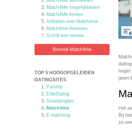
Match4Me aanmelden
Match4Me mogelijkheden
Match4Me kosten
Artikelen over
Match4me
Match4me
Reviews
Schrijf een review
Bezoek Match4me
Match4
dating
hoger 
TOP 5 HOOGOPGELEIDEN
geen t
DATINGSITES
Parship
Ma
EliteDating
Smartsingles
Match4me
Het aa
E-matching
Bij he
zo vee