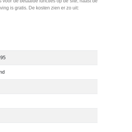
oor de betaalde functies op de site, naast de
ving is gratis. De kosten zien er zo uit:
,95
end