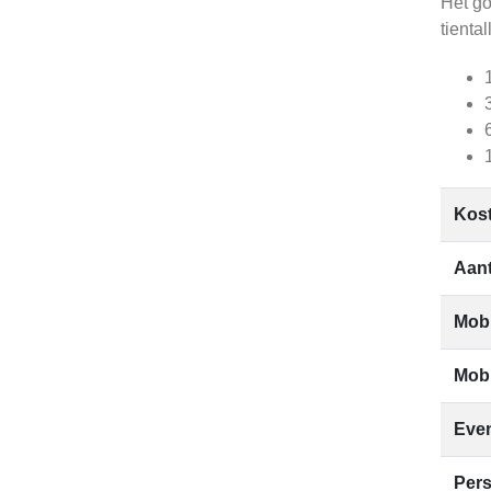
Het go
tienta
Kos
Aant
Mobi
Mob
Eve
Pers