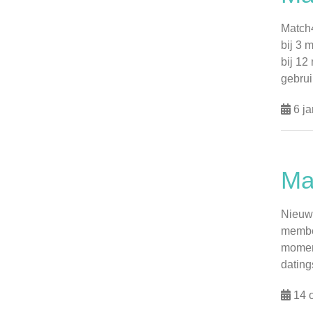
Match4
bij 3
bij 12
gebrui
6 ja
Ma
Nieuwe
member
momen
dating
14 o