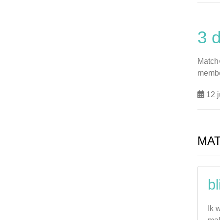
3 
Match4
member
12 j
MA
bl
Ik 