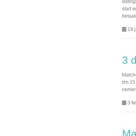
dating
start 
betaal
19 j
3 
Match4
t/m 15
nemen 
3 fe
Ma