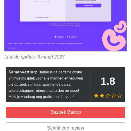
Laatste update: 3 maart 2023
Samenvatting:
Badoo is de perfecte online
1.8
ontmoetingsplek voor alle mannen en vrouwen
die op zoek zijn naar spannende dates,
vriendschappen, nieuwe contacten en meer!
Meld je vandaag nog gratis aan hiervoor!
Bezoek Badoo
Schrijf een review