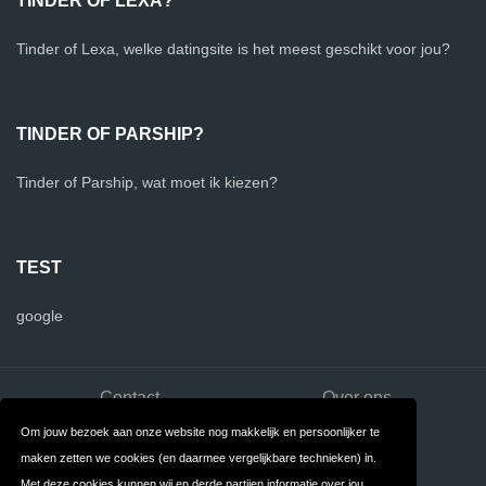
TINDER OF LEXA?
Tinder of Lexa, welke datingsite is het meest geschikt voor jou?
TINDER OF PARSHIP?
Tinder of Parship, wat moet ik kiezen?
TEST
google
Contact
Over ons
Om jouw bezoek aan onze website nog makkelijk en persoonlijker te
Privacy
Algemene
maken zetten we cookies (en daarmee vergelijkbare technieken) in.
Voorwaarden
Met deze cookies kunnen wij en derde partijen informatie over jou