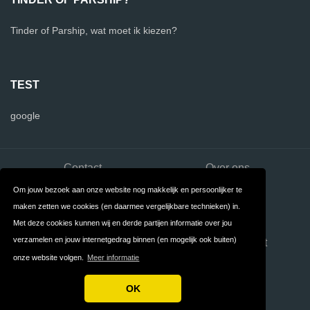
Tinder of Parship, wat moet ik kiezen?
TEST
google
Contact
Over ons
Om jouw bezoek aan onze website nog makkelijk en persoonlijker te
Privacy
Algemene
maken zetten we cookies (en daarmee vergelijkbare technieken) in.
Voorwaarden
Met deze cookies kunnen wij en derde partijen informatie over jou
verzamelen en jouw internetgedrag binnen (en mogelijk ook buiten)
FAQ
Dating overzicht
onze website volgen.
Meer informatie
Dating App Overzicht
OK
Copyright © 2026 Dating Sites Vergelijken