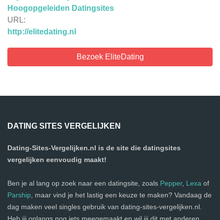
Hoogopgeleiden Datingsites
URL:
http://elitedating.nl
Bezoek EliteDating
DATING SITES VERGELIJKEN
Dating-Sites-Vergelijken.nl is de site die datingsites
vergelijken eenvoudig maakt!
Ben je al lang op zoek naar een datingsite, zoals
Pepper
,
Lexa
of
Parship
, maar vind je het lastig een keuze te maken? Vandaag de
dag maken veel singles gebruik van dating-sites-vergelijken.nl.
Heb jij onlangs nog iets meegemaakt en wil jij dit met anderen