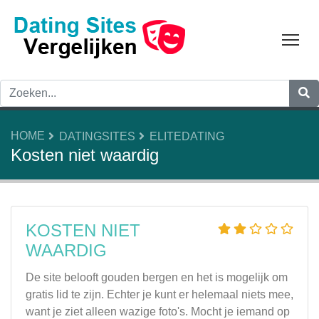
Tog
HOME
DATINGSITES
ELITEDATING
Kosten niet waardig
KOSTEN NIET
WAARDIG
De site belooft gouden bergen en het is mogelijk om
gratis lid te zijn. Echter je kunt er helemaal niets mee,
want je ziet alleen wazige foto's. Mocht je iemand op