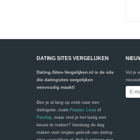
DATING SITES VERGELIJKEN
NIEU
Dating-Sites-Vergelijken.nl is de site
Vul je 
die datingsites vergelijken
nieuwsb
eenvoudig maakt!
Ben je al lang op zoek naar een
datingsite, zoals
Pepper
,
Lexa
of
Parship
, maar vind je het lastig een
keuze te maken? Vandaag de dag
maken veel singles gebruik van dating-
sites-vergelijken.nl. Heb jij onlangs nog