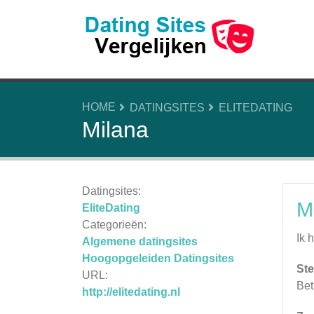
HOME
DATINGSITES
ELITEDATING
Milana
Datingsites:
M
EliteDating
Categorieën:
Ik 
Algemene datingsites
Hoogopgeleiden Datingsites
Ste
URL:
Bet
http://elitedating.nl