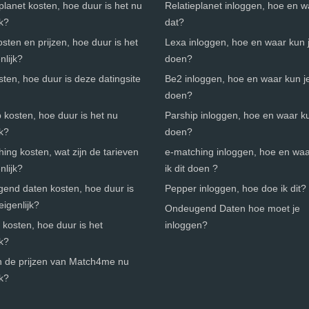
planet kosten, hoe duur is het nu
Relatieplanet inloggen, hoe en 
jk?
dat?
sten en prijzen, hoe duur is het
Lexa inloggen, hoe en waar kun j
nlijk?
doen?
ten, hoe duur is deze datingsite
Be2 inloggen, hoe en waar kun je
doen?
 kosten, hoe duur is het nu
Parship inloggen, hoe en waar ku
jk?
doen?
ing kosten, wat zijn de tarieven
e-matching inloggen, hoe en wa
nlijk?
ik dit doen ?
end daten kosten, hoe duur is
Pepper inloggen, hoe doe ik dit?
eigenlijk?
Ondeugend Daten hoe moet je
kosten, hoe duur is het
inloggen?
jk?
jn de prijzen van Match4me nu
jk?