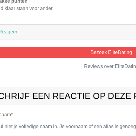
akke punten
ijd klaar staan voor ander
Reageer
Bezoek EliteDating
Reviews over EliteDati
CHRIJF EEN REACTIE OP DEZE
 naam*