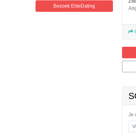
Zw
Bezoek EliteDating
Alt
S
Je