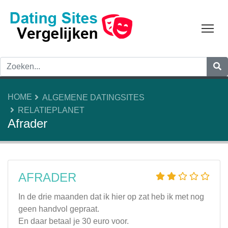
Tog
HOME
ALGEMENE DATINGSITES
RELATIEPLANET
Afrader
AFRADER
In de drie maanden dat ik hier op zat heb ik met nog
geen handvol gepraat.
En daar betaal je 30 euro voor.