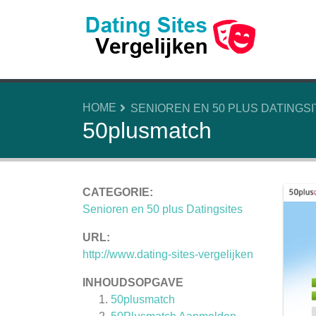
HOME
SENIOREN EN 50 PLUS DATINGS
50plusmatch
CATEGORIE:
Senioren en 50 plus Datingsites
URL:
http://www.dating-sites-vergelijken
INHOUDSOPGAVE
50plusmatch