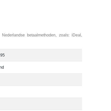
ederlandse betaalmethoden, zoals: iDeal,
,95
end