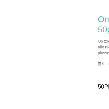
On
50
Op zoe
alle n
plusse
6 m
50P