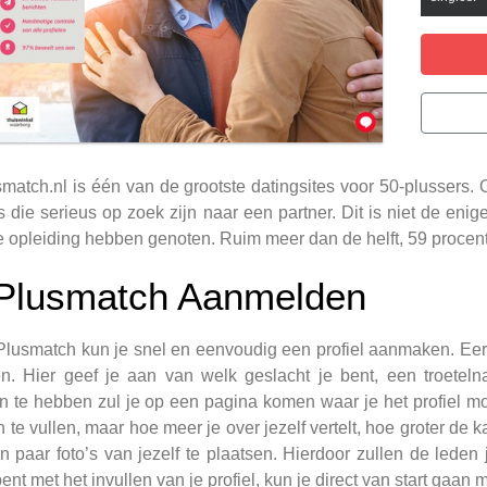
match.nl is één van de grootste datingsites voor 50-plussers.
s die serieus op zoek zijn naar een partner. Dit is niet de en
 opleiding hebben genoten. Ruim meer dan de helft, 59 procent
Plusmatch Aanmelden
Plusmatch kun je snel en eenvoudig een profiel aanmaken. Eerste
en. Hier geef je aan van welk geslacht je bent, een troete
 te hebben zul je op een pagina komen waar je het profiel moet
in te vullen, maar hoe meer je over jezelf vertelt, hoe groter de
 paar foto’s van jezelf te plaatsen. Hierdoor zullen de leden
bent met het invullen van je profiel, kun je direct van start gaan