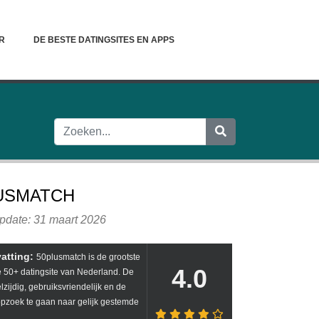
R
DE BESTE DATINGSITES EN APPS
USMATCH
update: 31 maart 2026
atting:
50plusmatch is de grootste
4.0
 50+ datingsite van Nederland. De
elzijdig, gebruiksvriendelijk en de
pzoek te gaan naar gelijk gestemde