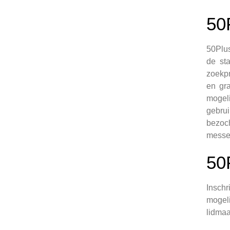
50
50Plus
de sta
zoekpr
en gra
mogeli
gebrui
bezoc
messen
50
Insch
mogeli
lidmaa