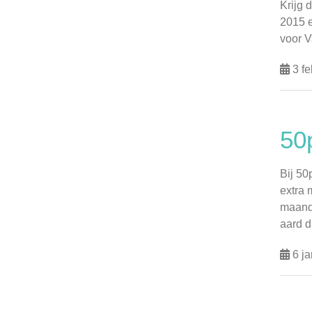
Krijg 
2015 e
voor Va
3 fe
50
Bij 50
extra
maande
aard du
6 ja