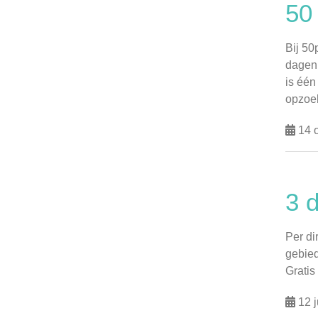
50
Bij 50
dagen 
is één
opzoek 
14 
3 
Per di
gebied
Gratis
12 j