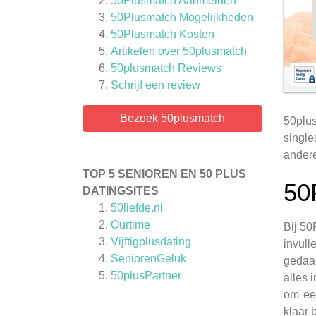
50Plusmatch Aanmelden
50Plusmatch Mogelijkheden
50Plusmatch Kosten
Artikelen over
50plusmatch
50plusmatch
Reviews
Schrijf een review
Bezoek 50plusmatch
50plus
single
andere
TOP 5 SENIOREN EN 50 PLUS
50
DATINGSITES
50liefde.nl
Ourtime
Bij 50
Vijftigplusdating
invull
SeniorenGeluk
gedaan
50plusPartner
alles 
om een
klaar 