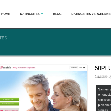
HOME
DATINGSITES
BLOG
DATINGSITES VERGELIJKE
ITES
50PL
Laatste 
Samenv
en oudste
site is ve
plek om o
singles.