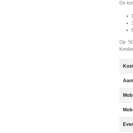
De kos
Op 50
Kredie
Kos
Aant
Mobi
Mob
Eve